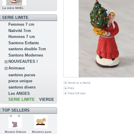
La mère NOEL
SERIE LIMITE
Femmes 7 cm
Nativité 7cm
Hommes 7 cm
Santons Enfants
santons double 7cm
Santons Modernes
NOUVEAUTES !
Animaux
santons puces
piece unique
Send to a friend
santons divers
Print
Les ANGES
View full size
SERIE LIMITE
VIERGE
TOP SELLERS
Mouton Debout
Moutons puce