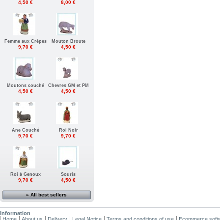
4,50 €
8,00 €
Femme aux Crèpes
Mouton Broute
9,70 €
4,50 €
Moutons couché
Chevres GM et PM
4,50 €
4,50 €
Ane Couché
Roi Noir
9,70 €
9,70 €
Roi à Genoux
Souris
9,70 €
4,50 €
» All best sellers
Information
Home
About us
Delivery
Legal Notice
Terms and conditions of use
Ecommerce soft