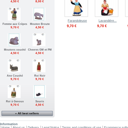
4,50 €
8,00 €
Farandoleuse
Lavandière...
Femme aux Crèpes
Mouton Broute
9,70 €
9,70 €
9,70 €
4,50 €
Moutons couché
Chevres GM et PM
4,50 €
4,50 €
Ane Couché
Roi Noir
9,70 €
9,70 €
Roi à Genoux
Souris
9,70 €
4,50 €
» All best sellers
Information
Home
About us
Delivery
Legal Notice
Terms and conditions of use
Ecommerce soft