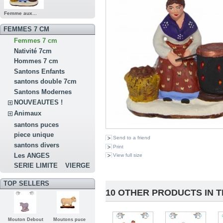
Femme aux...
FEMMES 7 CM
Femmes 7 cm
Nativité 7cm
Hommes 7 cm
Santons Enfants
santons double 7cm
Santons Modernes
NOUVEAUTES !
Animaux
santons puces
piece unique
Send to a friend
santons divers
Print
Les ANGES
View full size
SERIE LIMITE
VIERGE
TOP SELLERS
10 OTHER PRODUCTS IN 
Mouton Debout
Moutons puce