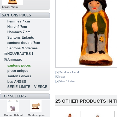
berger Vieux
SANTONS PUCES
Femmes 7 cm
Nativité 7cm
Hommes 7 cm
Santons Enfants
santons double 7cm
Santons Modernes
NOUVEAUTES !
Animaux
santons puces
piece unique
Send to a friend
santons divers
Print
Les ANGES
View full size
SERIE LIMITE
VIERGE
TOP SELLERS
25 OTHER PRODUCTS IN 
Mouton Debout
Moutons puce