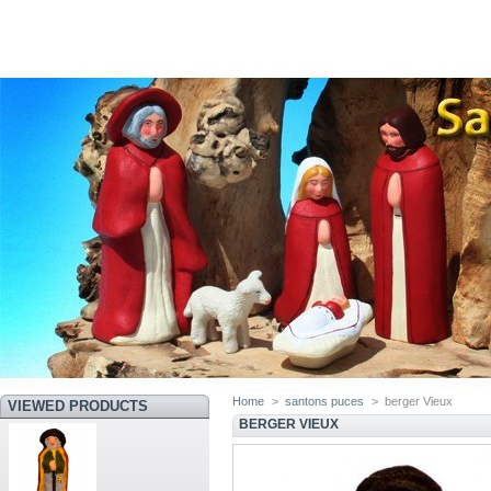
Home
>
santons puces
>
berger Vieux
VIEWED PRODUCTS
BERGER VIEUX