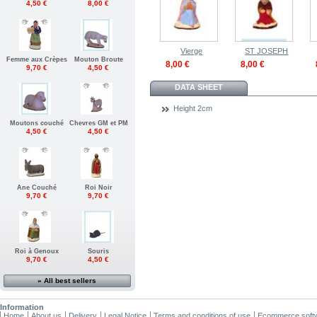
4,50 €
8,00 €
Vierge
ST JOSEPH
Femme aux Crèpes
Mouton Broute
8,00 €
8,00 €
9,70 €
4,50 €
DATA SHEET
Height
2cm
Moutons couché
Chevres GM et PM
4,50 €
4,50 €
Ane Couché
Roi Noir
9,70 €
9,70 €
Roi à Genoux
Souris
9,70 €
4,50 €
» All best sellers
Information
Home
About us
Delivery
Legal Notice
Terms and conditions of use
Ecommerce soft