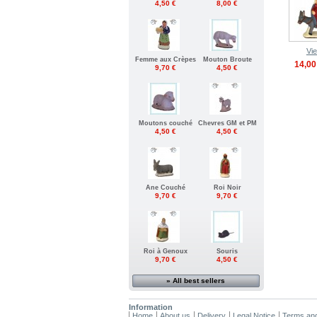
4,50 €
8,00 €
Vie
Femme aux Crèpes
Mouton Broute
14,00
9,70 €
4,50 €
Moutons couché
Chevres GM et PM
4,50 €
4,50 €
Ane Couché
Roi Noir
9,70 €
9,70 €
Roi à Genoux
Souris
9,70 €
4,50 €
» All best sellers
Information
Home
About us
Delivery
Legal Notice
Terms and