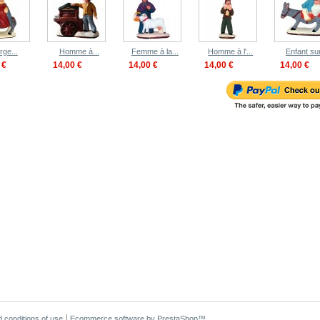
rge...
Homme à...
Femme à la...
Homme à l'...
Enfant sur
 €
14,00 €
14,00 €
14,00 €
14,00 €
 conditions of use
Ecommerce software by PrestaShop™