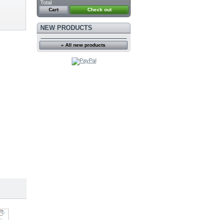
Total
Cart
Check out
NEW PRODUCTS
» All new products