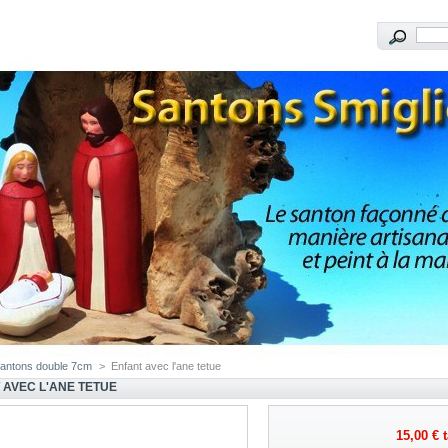
antons double 7cm
>
Enfant avec l'ane tetue
 AVEC L'ANE TETUE
15,00 €
t