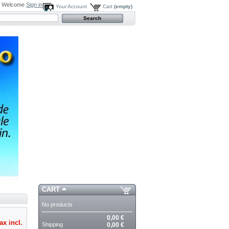
Welcome
Sign in
Your Account
Cart
(empty)
CART
No products
0,00 €
ax incl.
Shipping
0,00 €