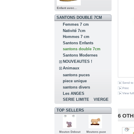
Enfant avec...
SANTONS DOUBLE 7CM
Femmes 7 cm
Nativité 7cm
Hommes 7 cm
Santons Enfants
santons double 7cm
Santons Modernes
NOUVEAUTES !
Animaux
santons puces
piece unique
Send to 
santons divers
Print
Les ANGES
View full
SERIE LIMITE
VIERGE
TOP SELLERS
6 OT
Mouton Debout
Moutons puce