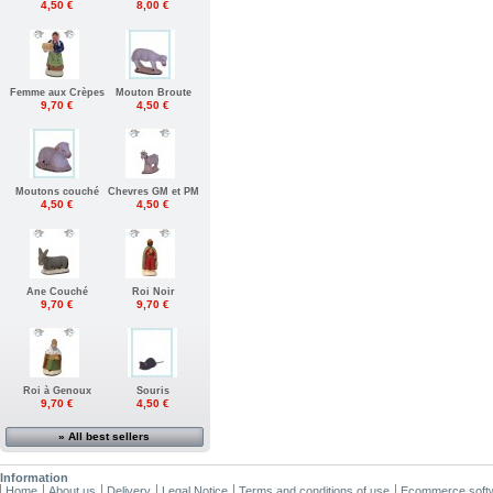
4,50 €
8,00 €
Femme aux Crèpes
Mouton Broute
9,70 €
4,50 €
Moutons couché
Chevres GM et PM
4,50 €
4,50 €
Ane Couché
Roi Noir
9,70 €
9,70 €
Roi à Genoux
Souris
9,70 €
4,50 €
» All best sellers
Information
Home
About us
Delivery
Legal Notice
Terms and conditions of use
Ecommerce soft