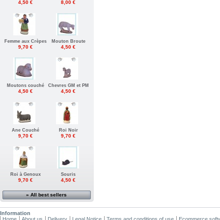
4,50 €
8,00 €
Femme aux Crèpes
Mouton Broute
9,70 €
4,50 €
Moutons couché
Chevres GM et PM
4,50 €
4,50 €
Ane Couché
Roi Noir
9,70 €
9,70 €
Roi à Genoux
Souris
9,70 €
4,50 €
» All best sellers
Information
Home
About us
Delivery
Legal Notice
Terms and conditions of use
Ecommerce soft