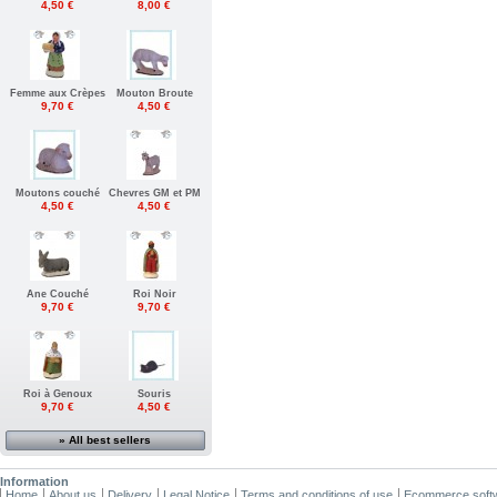
4,50 €
8,00 €
Femme aux Crèpes
Mouton Broute
9,70 €
4,50 €
Moutons couché
Chevres GM et PM
4,50 €
4,50 €
Ane Couché
Roi Noir
9,70 €
9,70 €
Roi à Genoux
Souris
9,70 €
4,50 €
» All best sellers
Information
Home
About us
Delivery
Legal Notice
Terms and conditions of use
Ecommerce soft