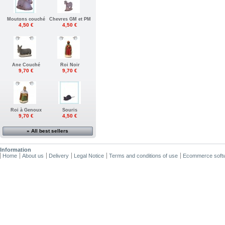
Moutons couché
Chevres GM et PM
4,50 €
4,50 €
Ane Couché
Roi Noir
9,70 €
9,70 €
Roi à Genoux
Souris
9,70 €
4,50 €
» All best sellers
Information
Home
About us
Delivery
Legal Notice
Terms and conditions of use
Ecommerce soft