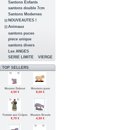
Santons Enfants
santons double 7cm
Santons Modernes
NOUVEAUTES !
Animaux
santons puces
piece unique
santons divers
Les ANGES
SERIE LIMITE
VIERGE
TOP SELLERS
Mouton Debout
Moutons puce
4,50 €
8,00 €
Femme aux Crèpes
Mouton Broute
9,70 €
4,50 €