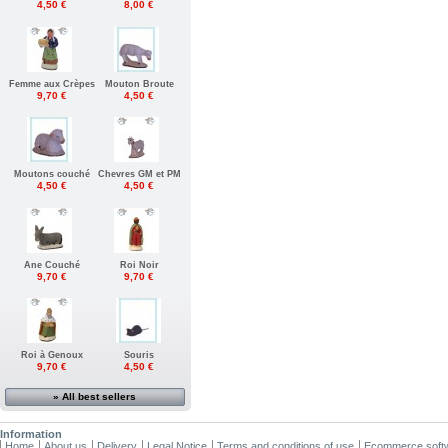
4,50 €
8,00 €
Femme aux Crèpes
Mouton Broute
9,70 €
4,50 €
Moutons couché
Chevres GM et PM
4,50 €
4,50 €
Ane Couché
Roi Noir
9,70 €
9,70 €
Roi à Genoux
Souris
9,70 €
4,50 €
» All best sellers
Information
Home
About us
Delivery
Legal Notice
Terms and conditions of use
Ecommerce soft